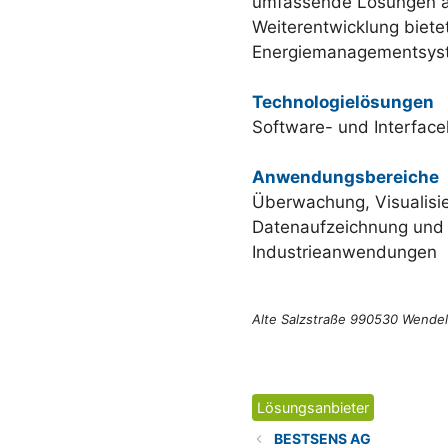
umfassende Lösungen aus
Weiterentwicklung biet
Energiemanagementsyst
Technologielösungen
Software- und Interface
Anwendungsbereiche
Überwachung, Visualisi
Datenaufzeichnung und
Industrieanwendungen
Alte Salzstraße 990530 Wendels
Kategorien
Lösungsanbieter
BESTSENS AG