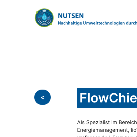
Zum
Inhalt
springen
FlowChi
<
Als Spezialist im Berei
Energiemanagement, IioT