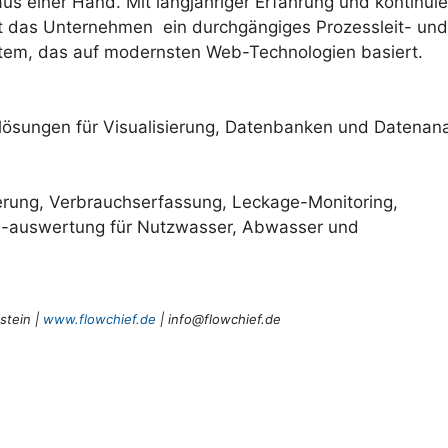
 einer Hand. Mit langjähriger Erfahrung und kontinuier
et das Unternehmen ein durchgängiges Prozessleit- und
em, das auf modernsten Web-Technologien basiert.
lösungen für Visualisierung, Datenbanken und Datenana
erung, Verbrauchserfassung, Leckage-Monitoring,
 -auswertung für Nutzwasser, Abwasser und
tein |
www.flowchief.de
|
info@flowchief.de