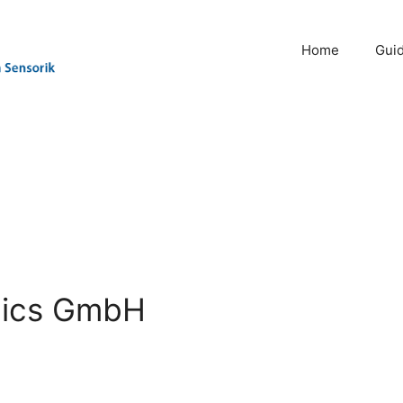
Home
Gui
nics GmbH