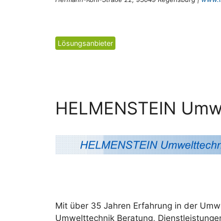
Kategorien
Lösungsanbieter
HELMENSTEIN Umwe
Mit über 35 Jahren Erfahrung in der Um
Umwelttechnik Beratung, Dienstleistunge