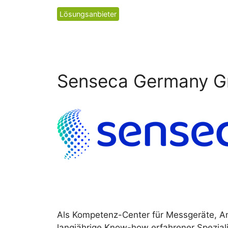
Kategorien
Lösungsanbieter
Senseca Germany 
Als Kompetenz-Center für Messgeräte, A
langjährige Know-how erfahrener Speziali