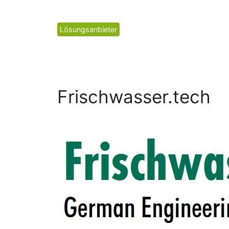
Kategorien
Lösungsanbieter
Frischwasser.tech